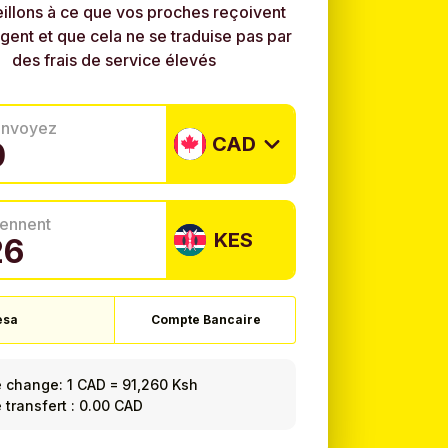
illons à ce que vos proches reçoivent
rgent et que cela ne se traduise pas par
des frais de service élevés
envoyez
CAD
tiennent
KES
esa
Compte Bancaire
e change:
1 CAD
=
91,260 Ksh
e transfert : 0.00 CAD