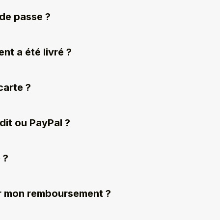
 de passe ?
nt a été livré ?
carte ?
édit ou PayPal ?
 ?
oir mon remboursement ?