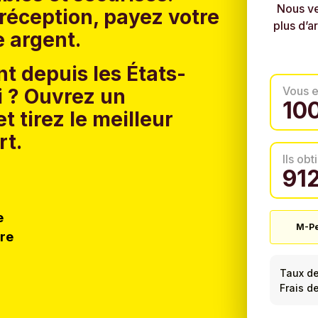
Nous ve
réception, payez votre
plus d’a
e argent.
t depuis les États-
Vous 
 ?
Ouvrez un
t tirez le meilleur
rt.
Ils ob
e
M-P
tre
Taux d
Frais d