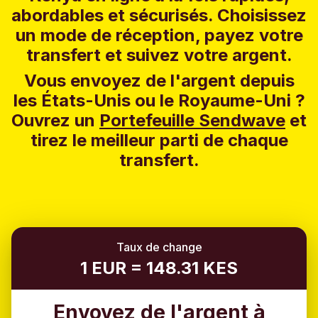
abordables et sécurisés. Choisissez
un mode de réception, payez votre
transfert et suivez votre argent.
Vous envoyez de l'argent depuis
les États-Unis ou le Royaume-Uni ?
Ouvrez un
Portefeuille Sendwave
et
tirez le meilleur parti de chaque
transfert.
Taux de change
1 EUR = 148.31 KES
Envoyez de l'argent à