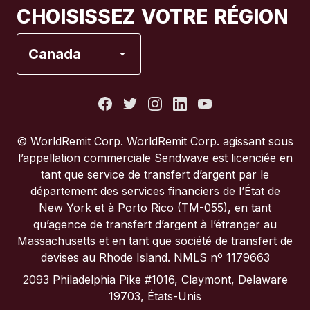
CHOISISSEZ VOTRE RÉGION
Espagne
Canada
États-Unis
France
© WorldRemit Corp. WorldRemit Corp. agissant sous
l’appellation commerciale Sendwave est licenciée en
Italie
tant que service de transfert d’argent par le
département des services financiers de l’État de
New York et à Porto Rico (TM-055), en tant
Portugal
qu’agence de transfert d’argent à l’étranger au
Massachusetts et en tant que société de transfert de
Royaume-Uni
devises au Rhode Island. NMLS nº 1179663
2093 Philadelphia Pike #1016, Claymont, Delaware
19703, États-Unis