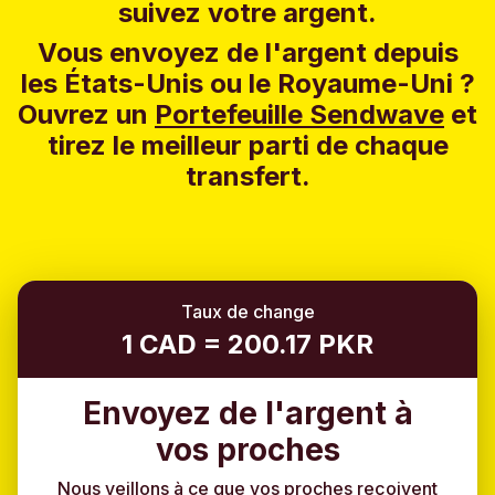
suivez votre argent.
Vous envoyez de l'argent depuis
les États-Unis ou le Royaume-Uni ?
Ouvrez un
Portefeuille Sendwave
et
tirez le meilleur parti de chaque
transfert.
Taux de change
1 CAD = 200.17 PKR
Envoyez de l'argent à
vos proches
Nous veillons à ce que vos proches reçoivent