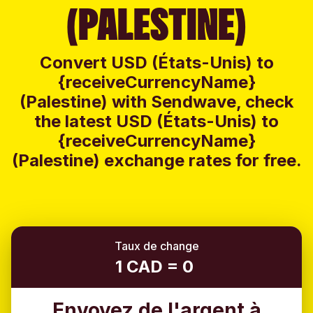
(PALESTINE)
Convert USD (États-Unis) to
{receiveCurrencyName}
(Palestine) with Sendwave, check
the latest USD (États-Unis) to
{receiveCurrencyName}
(Palestine) exchange rates for free.
Taux de change
1 CAD = 0
Envoyez de l'argent à