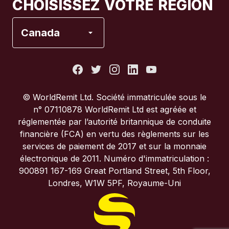
CHOISISSEZ VOTRE RÉGION
Espagne
Canada
États-Unis
France
© WorldRemit Ltd. Société immatriculée sous le
n° 07110878 WorldRemit Ltd est agréée et
Italie
réglementée par l’autorité britannique de conduite
financière (FCA) en vertu des règlements sur les
services de paiement de 2017 et sur la monnaie
Portugal
électronique de 2011. Numéro d'immatriculation :
900891 167-169 Great Portland Street, 5th Floor,
Royaume-Uni
Londres, W1W 5PF, Royaume-Uni