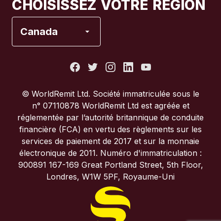
CHOISISSEZ VOTRE RÉGION
Espagne
Canada
États-Unis
France
© WorldRemit Ltd. Société immatriculée sous le
n° 07110878 WorldRemit Ltd est agréée et
Italie
réglementée par l’autorité britannique de conduite
financière (FCA) en vertu des règlements sur les
services de paiement de 2017 et sur la monnaie
Portugal
électronique de 2011. Numéro d'immatriculation :
900891 167-169 Great Portland Street, 5th Floor,
Royaume-Uni
Londres, W1W 5PF, Royaume-Uni