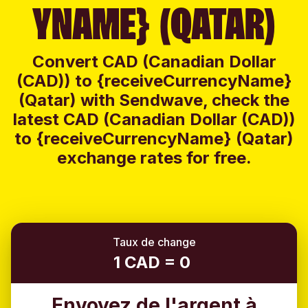
YNAME} (QATAR)
Convert CAD (Canadian Dollar
(CAD)) to {receiveCurrencyName}
(Qatar) with Sendwave, check the
latest CAD (Canadian Dollar (CAD))
to {receiveCurrencyName} (Qatar)
exchange rates for free.
Taux de change
1 CAD = 0
Envoyez de l'argent à