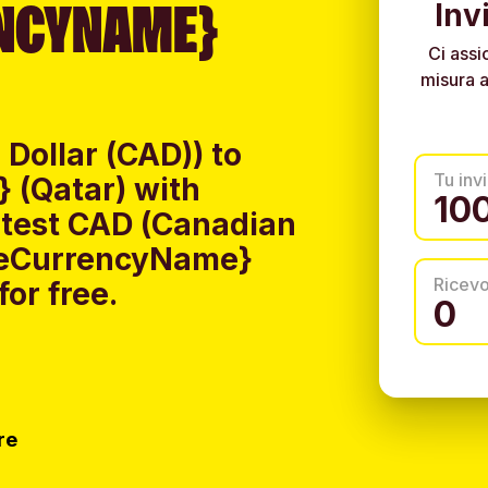
NCYNAME}
Inv
Ci assi
misura a
Dollar (CAD)) to
Tu invi
 (Qatar) with
atest CAD (Canadian
iveCurrencyName}
Ricev
or free.
re