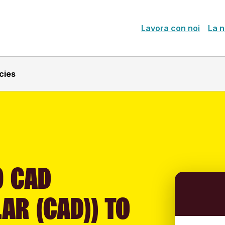
Lavora con noi
La n
cies
0 CAD
AR (CAD)) TO