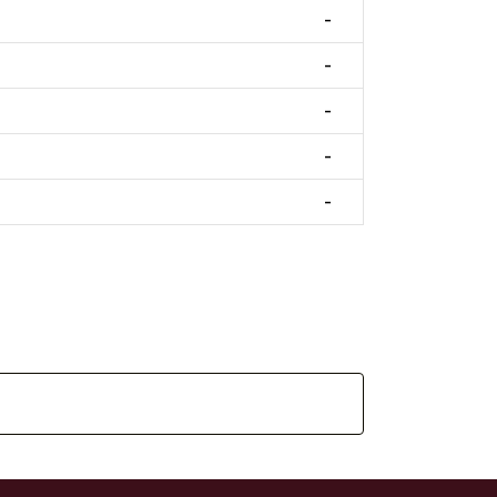
-
-
-
-
-