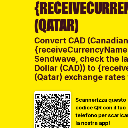
{RECEIVECURRE
(QATAR)
Convert CAD (Canadian 
{receiveCurrencyName}
Sendwave, check the l
Dollar (CAD)) to {rece
(Qatar) exchange rates f
Scannerizza questo
codice QR con il tuo
telefono per scarica
la nostra app!