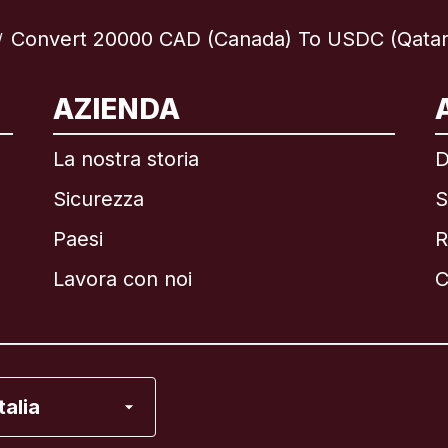
Convert 20000 CAD (Canada) To USDC (Qatar
/
ternazionale
English
AZIENDA
La nostra storia
D
Sicurezza
S
asile
Paesi
R
anada
English
Lavora con noi
C
anada
Français
ancia
Italia