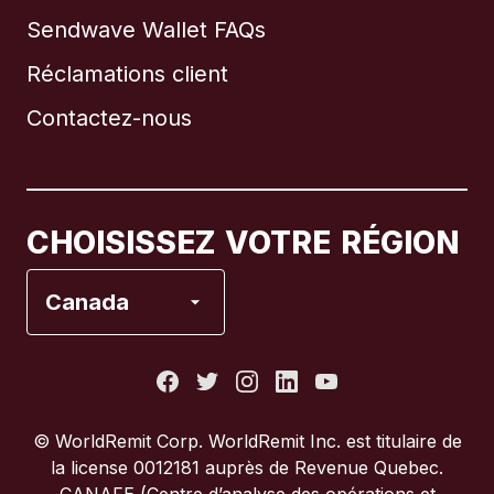
Sendwave Wallet FAQs
Réclamations client
Brésil
Contactez-nous
Canada
English
Canada
Français
CHOISISSEZ VOTRE RÉGION
Espagne
Canada
États-Unis
France
© WorldRemit Corp.‍ WorldRemit Inc. est titulaire de
la license 0012181 auprès de Revenue Quebec.
Italie