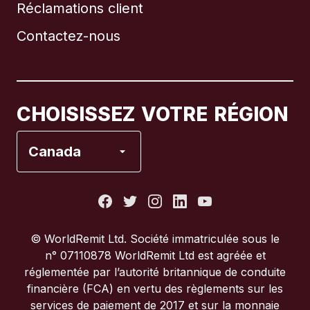
Réclamations client
Brésil
Contactez-nous
Canada
English
Canada
Français
CHOISISSEZ VOTRE RÉGION
Espagne
Canada
États-Unis
France
© WorldRemit Ltd. Société immatriculée sous le
n° 07110878 WorldRemit Ltd est agréée et
Italie
réglementée par l’autorité britannique de conduite
financière (FCA) en vertu des règlements sur les
services de paiement de 2017 et sur la monnaie