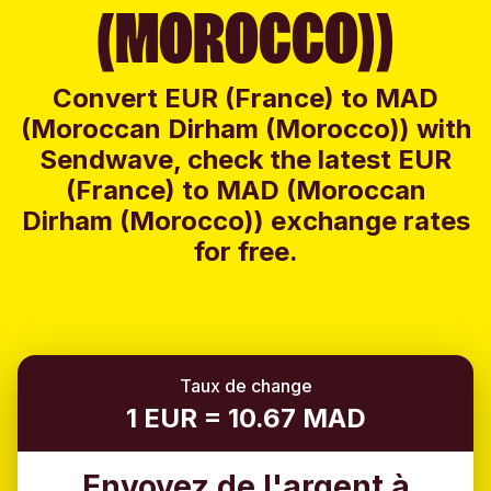
(MOROCCO))
Convert EUR (France) to MAD
(Moroccan Dirham (Morocco)) with
Sendwave, check the latest EUR
(France) to MAD (Moroccan
Dirham (Morocco)) exchange rates
for free.
Taux de change
1 EUR = 10.67 MAD
Envoyez de l'argent à