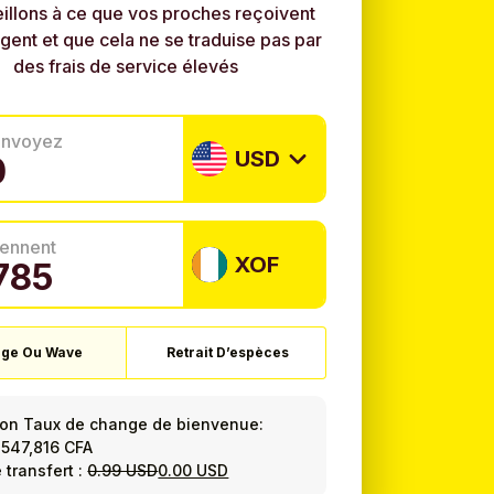
illons à ce que vos proches reçoivent
rgent et que cela ne se traduise pas par
des frais de service élevés
envoyez
USD
tiennent
XOF
ge Ou Wave
Retrait D’espèces
ion Taux de change de bienvenue:
=
547,816 CFA
 transfert :
0.99 USD
0.00 USD