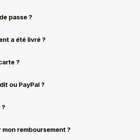
 de passe ?
nt a été livré ?
carte ?
édit ou PayPal ?
 ?
oir mon remboursement ?