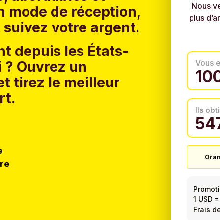
Nous ve
un mode de réception,
plus d’a
 suivez votre argent.
t depuis les États-
Vous 
 ?
Ouvrez un
t tirez le meilleur
rt.
Ils ob
e
Oran
tre
Promot
1 USD
Frais de