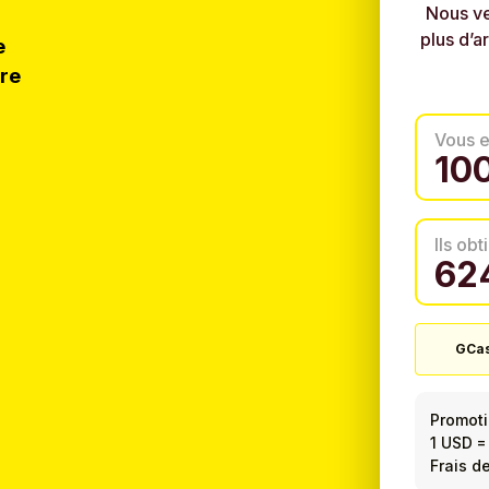
Nous ve
plus d’a
e
tre
Vous 
Ils ob
GCa
Promot
1 USD
Frais de