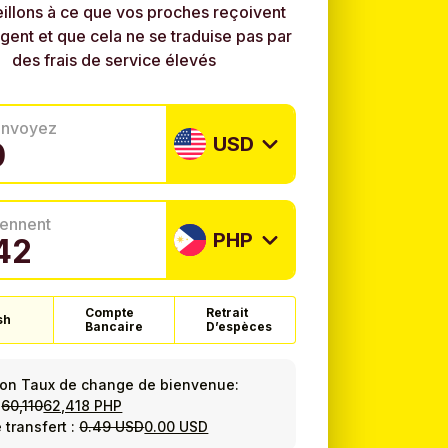
illons à ce que vos proches reçoivent
rgent et que cela ne se traduise pas par
des frais de service élevés
envoyez
USD
tiennent
PHP
Compte
Retrait
sh
Bancaire
D’espèces
ion Taux de change de bienvenue:
=
60,110
62,418 PHP
 transfert :
0.49 USD
0.00 USD