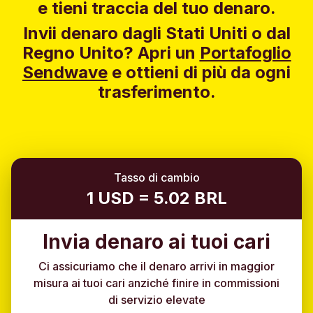
e tieni traccia del tuo denaro.
Invii denaro dagli Stati Uniti o dal
Regno Unito?
Apri un
Portafoglio
Sendwave
e ottieni di più da ogni
trasferimento.
Tasso di cambio
1 USD = 5.02 BRL
Invia denaro ai tuoi cari
Ci assicuriamo che il denaro arrivi in maggior
misura ai tuoi cari anziché finire in commissioni
di servizio elevate