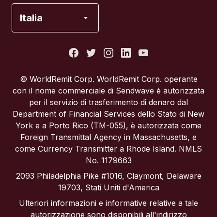
Francia
Italia
Italia
Portogallo
© WorldRemit Corp. WorldRemit Corp. operante
con il nome commerciale di Sendwave è autorizzata
Regno Unito
per il servizio di trasferimento di denaro dal
Department of Financial Services dello Stato di New
York e a Porto Rico (TM-055), è autorizzata come
Spagna
Foreign Transmittal Agency in Massachusetts, e
come Currency Transmitter a Rhode Island. NMLS
Stati Uniti
No. 1179663
2093 Philadelphia Pike #1016, Claymont, Delaware
19703, Stati Uniti d'America
Ulteriori informazioni e informative relative a tale
autorizzazione sono disponibili all'indirizzo