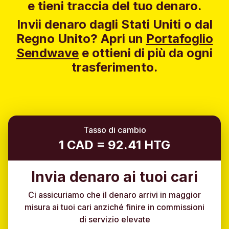
e tieni traccia del tuo denaro.
Invii denaro dagli Stati Uniti o dal
Regno Unito?
Apri un
Portafoglio
Sendwave
e ottieni di più da ogni
trasferimento.
Tasso di cambio
1 CAD = 92.41 HTG
Invia denaro ai tuoi cari
Ci assicuriamo che il denaro arrivi in maggior
misura ai tuoi cari anziché finire in commissioni
di servizio elevate