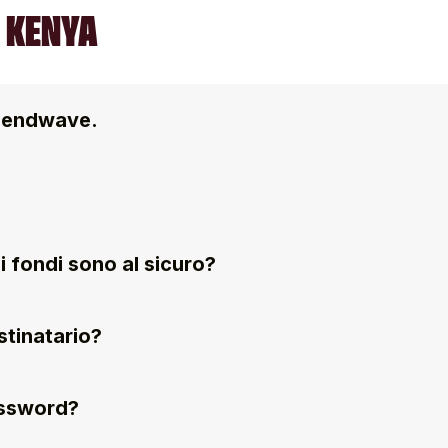
 KENYA
 Sendwave.
i fondi sono al sicuro?
tinatario?
assword?