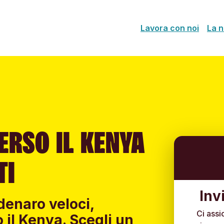
Lavora con noi
La n
ERSO IL KENYA
TI
Inv
denaro veloci,
Ci assi
 il Kenya. Scegli un