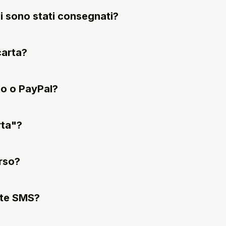
i sono stati consegnati?
arta?
to o PayPal?
rta"?
rso?
ite SMS?