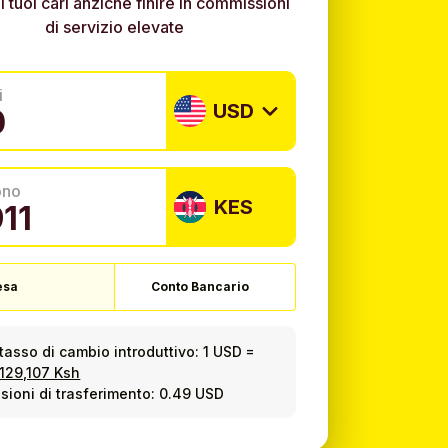
i tuoi cari anziché finire in commissioni
di servizio elevate
i
USD
ono
KES
esa
Conto Bancario
tasso di cambio introduttivo:
1 USD
=
129,107 Ksh
ioni di trasferimento: 0.49 USD