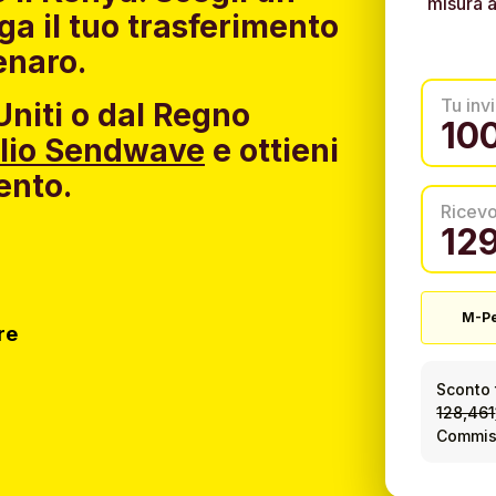
misura a
ga il tuo trasferimento
enaro.
Tu invi
 Uniti o dal Regno
glio Sendwave
e ottieni
ento.
Ricev
M-P
re
Sconto 
128,461
Commiss