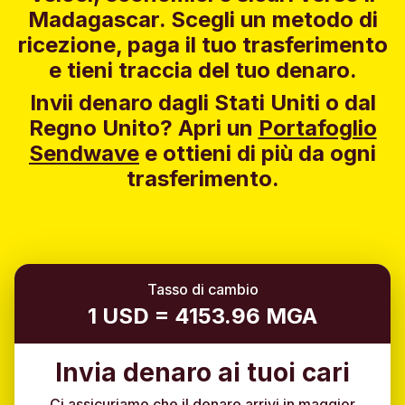
Madagascar. Scegli un metodo di
ricezione, paga il tuo trasferimento
e tieni traccia del tuo denaro.
Invii denaro dagli Stati Uniti o dal
Regno Unito?
Apri un
Portafoglio
Sendwave
e ottieni di più da ogni
trasferimento.
Tasso di cambio
1 USD = 4153.96 MGA
Invia denaro ai tuoi cari
Ci assicuriamo che il denaro arrivi in maggior