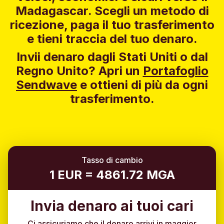
Madagascar. Scegli un metodo di
ricezione, paga il tuo trasferimento
e tieni traccia del tuo denaro.
Invii denaro dagli Stati Uniti o dal
Regno Unito?
Apri un
Portafoglio
Sendwave
e ottieni di più da ogni
trasferimento.
Tasso di cambio
1 EUR = 4861.72 MGA
Invia denaro ai tuoi cari
Ci assicuriamo che il denaro arrivi in maggior