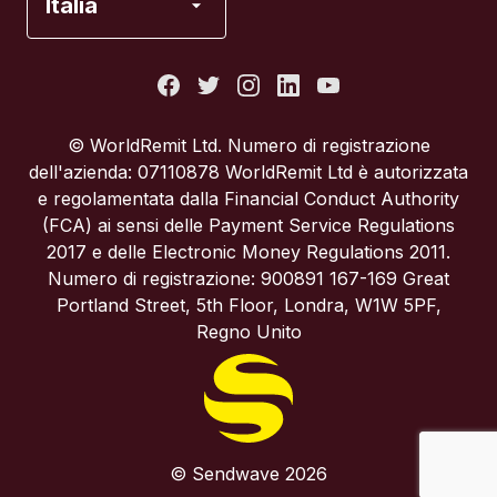
Italia
Italia
Portogallo
© WorldRemit Ltd. Numero di registrazione
dell'azienda: 07110878 WorldRemit Ltd è autorizzata
Regno Unito
e regolamentata dalla Financial Conduct Authority
(FCA) ai sensi delle Payment Service Regulations
2017 e delle Electronic Money Regulations 2011.
Spagna
Numero di registrazione: 900891 167-169 Great
Portland Street, 5th Floor, Londra, W1W 5PF,
Stati Uniti
Regno Unito
© Sendwave 2026