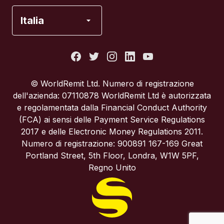
Francia
Italia
Italia
Portogallo
© WorldRemit Ltd. Numero di registrazione
dell'azienda: 07110878 WorldRemit Ltd è autorizzata
Regno Unito
e regolamentata dalla Financial Conduct Authority
(FCA) ai sensi delle Payment Service Regulations
2017 e delle Electronic Money Regulations 2011.
Spagna
Numero di registrazione: 900891 167-169 Great
Portland Street, 5th Floor, Londra, W1W 5PF,
Stati Uniti
Regno Unito