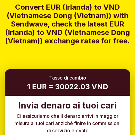
Convert EUR (Irlanda) to VND
(Vietnamese Dong (Vietnam)) with
Sendwave, check the latest EUR
(Irlanda) to VND (Vietnamese Dong
(Vietnam)) exchange rates for free.
Tasso di cambio
1 EUR = 30022.03 VND
Invia denaro ai tuoi cari
Ci assicuriamo che il denaro arrivi in maggior
misura ai tuoi cari anziché finire in commissioni
di servizio elevate