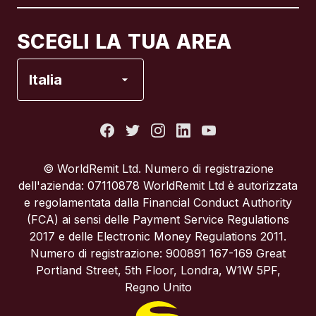
Canada
Français
SCEGLI LA TUA AREA
Francia
Italia
Italia
Portogallo
© WorldRemit Ltd. Numero di registrazione
dell'azienda: 07110878 WorldRemit Ltd è autorizzata
Regno Unito
e regolamentata dalla Financial Conduct Authority
(FCA) ai sensi delle Payment Service Regulations
2017 e delle Electronic Money Regulations 2011.
Spagna
Numero di registrazione: 900891 167-169 Great
Portland Street, 5th Floor, Londra, W1W 5PF,
Stati Uniti
Regno Unito