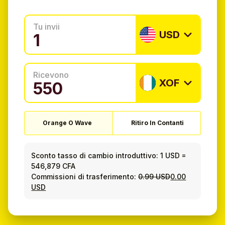
Tu invii
USD
Ricevono
XOF
Orange O Wave
Ritiro In Contanti
Sconto tasso di cambio introduttivo:
1 USD
=
546,879 CFA
Commissioni di trasferimento:
0.99 USD
0.00
USD