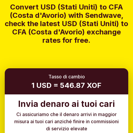
Convert USD (Stati Uniti) to CFA
(Costa d'Avorio) with Sendwave,
check the latest USD (Stati Uniti) to
CFA (Costa d'Avorio) exchange
rates for free.
Tasso di cambio
1 USD = 546.87 XOF
Invia denaro ai tuoi cari
Ci assicuriamo che il denaro arrivi in maggior
misura ai tuoi cari anziché finire in commissioni
di servizio elevate