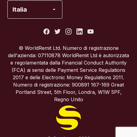
Francia
Italia
Italia
Portogallo
© WorldRemit Ltd. Numero di registrazione
dell'azienda: 07110878 WorldRemit Ltd è autorizzata
Regno Unito
e regolamentata dalla Financial Conduct Authority
(FCA) ai sensi delle Payment Service Regulations
2017 e delle Electronic Money Regulations 2011.
Spagna
Numero di registrazione: 900891 167-169 Great
Portland Street, 5th Floor, Londra, W1W 5PF,
Stati Uniti
Regno Unito