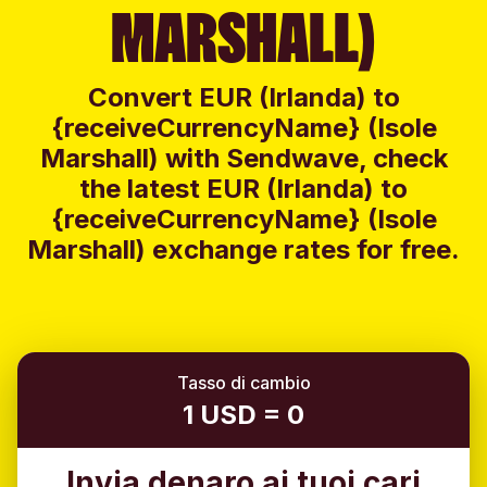
MARSHALL)
Convert EUR (Irlanda) to
{receiveCurrencyName} (Isole
Marshall) with Sendwave, check
the latest EUR (Irlanda) to
{receiveCurrencyName} (Isole
Marshall) exchange rates for free.
Tasso di cambio
1 USD = 0
Invia denaro ai tuoi cari