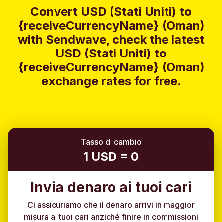
Convert USD (Stati Uniti) to
{receiveCurrencyName} (Oman)
with Sendwave, check the latest
USD (Stati Uniti) to
{receiveCurrencyName} (Oman)
exchange rates for free.
Tasso di cambio
1 USD = 0
Invia denaro ai tuoi cari
Ci assicuriamo che il denaro arrivi in maggior
misura ai tuoi cari anziché finire in commissioni