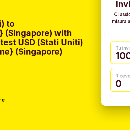
Inv
Ci assi
misura a
) to
 (Singapore) with
est USD (Stati Uniti)
Tu invi
me} (Singapore)
.
Ricev
re