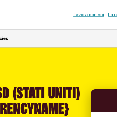
Lavora con noi
La n
cies
D (STATI UNITI)
RRENCYNAME}