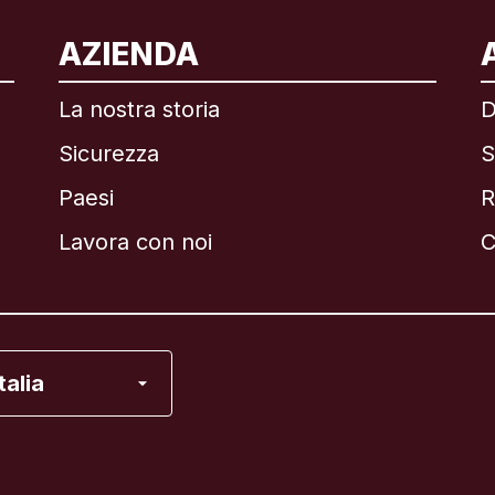
ternazionale
English
AZIENDA
La nostra storia
D
Sicurezza
S
asile
Paesi
R
anada
English
Lavora con noi
C
anada
Français
ancia
Italia
alia