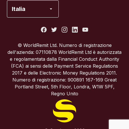
Francia
Italia
Italia
Portogallo
© WorldRemit Ltd. Numero di registrazione
dell'azienda: 07110878 WorldRemit Ltd è autorizzata
Regno Unito
e regolamentata dalla Financial Conduct Authority
(FCA) ai sensi delle Payment Service Regulations
2017 e delle Electronic Money Regulations 2011.
Spagna
Numero di registrazione: 900891 167-169 Great
Portland Street, 5th Floor, Londra, W1W 5PF,
Stati Uniti
Regno Unito