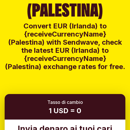
(PALESTINA)
Convert EUR (Irlanda) to
{receiveCurrencyName}
(Palestina) with Sendwave, check
the latest EUR (Irlanda) to
{receiveCurrencyName}
(Palestina) exchange rates for free.
Tasso di cambio
1 USD = 0
Invia denaro ai tuoi cari