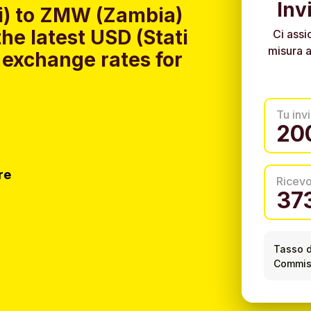
Inv
ti) to ZMW (Zambia)
he latest USD (Stati
Ci assi
misura a
 exchange rates for
Tu invi
re
Ricev
Tasso d
Commiss