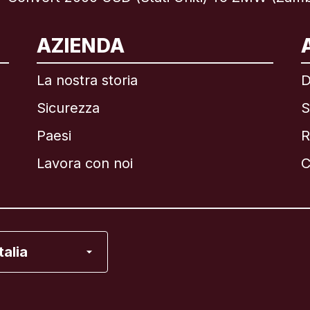
ternazionale
English
AZIENDA
La nostra storia
D
Sicurezza
S
asile
Paesi
R
anada
English
Lavora con noi
C
anada
Français
ancia
Italia
alia