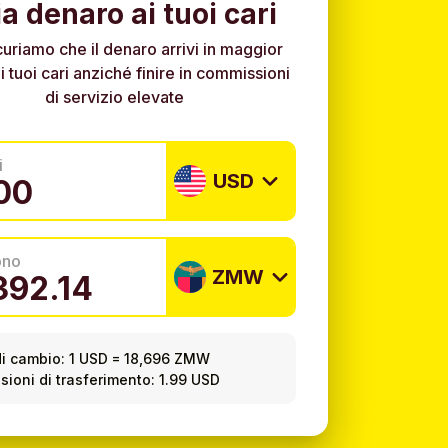
ia denaro ai tuoi cari
curiamo che il denaro arrivi in maggior
i tuoi cari anziché finire in commissioni
di servizio elevate
i
USD
ono
ZMW
i cambio:
1 USD
=
18,696 ZMW
ioni di trasferimento: 1.99 USD