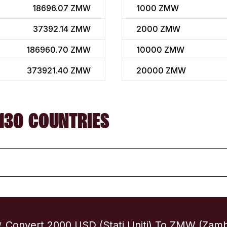
18696.07 ZMW
1000
ZMW
37392.14 ZMW
2000
ZMW
186960.70 ZMW
10000
ZMW
373921.40 ZMW
20000
ZMW
130 COUNTRIES
Convert 2000 USD (Stati Uniti) To ZMW (Zamb
/