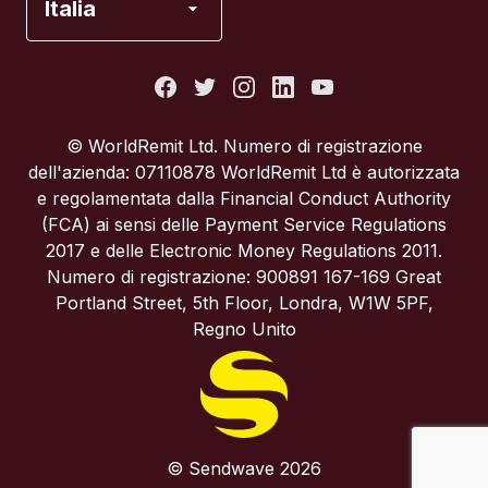
Italia
Italia
Portogallo
© WorldRemit Ltd. Numero di registrazione
dell'azienda: 07110878 WorldRemit Ltd è autorizzata
Regno Unito
e regolamentata dalla Financial Conduct Authority
(FCA) ai sensi delle Payment Service Regulations
2017 e delle Electronic Money Regulations 2011.
Spagna
Numero di registrazione: 900891 167-169 Great
Portland Street, 5th Floor, Londra, W1W 5PF,
Stati Uniti
Regno Unito
© Sendwave 2026