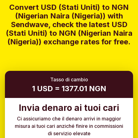
Convert USD (Stati Uniti) to NGN
(Nigerian Naira (Nigeria)) with
Sendwave, check the latest USD
(Stati Uniti) to NGN (Nigerian Naira
(Nigeria)) exchange rates for free.
Tasso di cambio
1 USD = 1377.01 NGN
Invia denaro ai tuoi cari
Ci assicuriamo che il denaro arrivi in maggior
misura ai tuoi cari anziché finire in commissioni
di servizio elevate