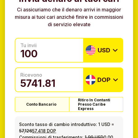
Ci assicuriamo che il denaro arrivi in maggior
misura ai tuoi cari anziché finire in commissioni
di servizio elevate
Tu invii
USD
Ricevono
DOP
Ritiro In Contanti
Conto Bancario
Presso Caribe
Express
Sconto tasso di cambio introduttivo:
1 USD
=
57,126
57,418 DOP
Commissioni di trasferimento:
1.99 USD
0.00