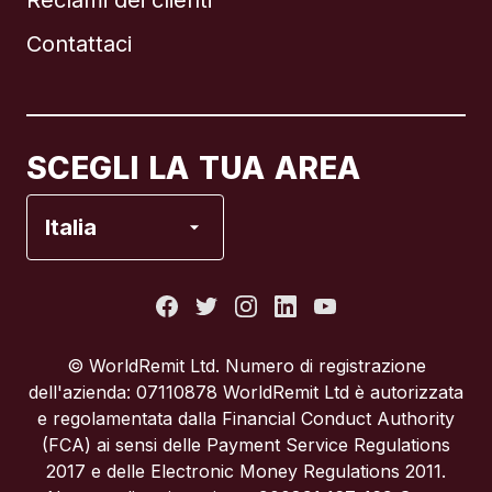
Reclami dei clienti
Brasile
Contattaci
Canada
English
Canada
Français
SCEGLI LA TUA AREA
Francia
Italia
Italia
Portogallo
© WorldRemit Ltd. Numero di registrazione
dell'azienda: 07110878 WorldRemit Ltd è autorizzata
Regno Unito
e regolamentata dalla Financial Conduct Authority
(FCA) ai sensi delle Payment Service Regulations
2017 e delle Electronic Money Regulations 2011.
Spagna