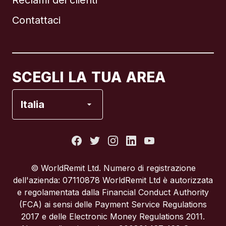
Reclami dei clienti
Brasile
Contattaci
Canada
English
Canada
Français
SCEGLI LA TUA AREA
Francia
Italia
Italia
Portogallo
© WorldRemit Ltd. Numero di registrazione
dell'azienda: 07110878 WorldRemit Ltd è autorizzata
Regno Unito
e regolamentata dalla Financial Conduct Authority
(FCA) ai sensi delle Payment Service Regulations
2017 e delle Electronic Money Regulations 2011.
Spagna