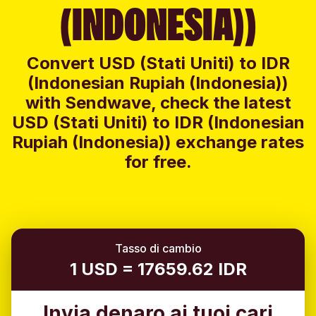
(INDONESIA))
Convert USD (Stati Uniti) to IDR
(Indonesian Rupiah (Indonesia))
with Sendwave, check the latest
USD (Stati Uniti) to IDR (Indonesian
Rupiah (Indonesia)) exchange rates
for free.
Tasso di cambio
1 USD = 17659.62 IDR
Invia denaro ai tuoi cari