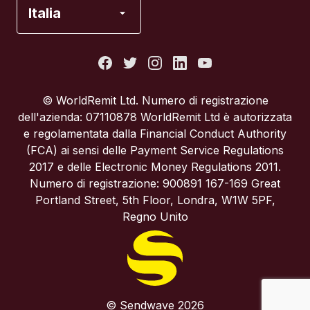
Francia
Italia
Italia
Portogallo
© WorldRemit Ltd. Numero di registrazione
dell'azienda: 07110878 WorldRemit Ltd è autorizzata
Regno Unito
e regolamentata dalla Financial Conduct Authority
(FCA) ai sensi delle Payment Service Regulations
2017 e delle Electronic Money Regulations 2011.
Spagna
Numero di registrazione: 900891 167-169 Great
Portland Street, 5th Floor, Londra, W1W 5PF,
Stati Uniti
Regno Unito
© Sendwave 2026