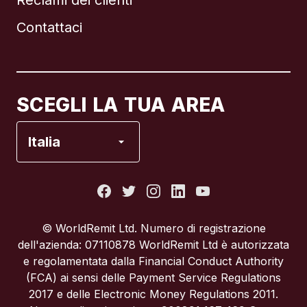
Reclami dei clienti
Brasile
Contattaci
Canada
English
Canada
Français
SCEGLI LA TUA AREA
Francia
Italia
Italia
Portogallo
© WorldRemit Ltd. Numero di registrazione
dell'azienda: 07110878 WorldRemit Ltd è autorizzata
Regno Unito
e regolamentata dalla Financial Conduct Authority
(FCA) ai sensi delle Payment Service Regulations
2017 e delle Electronic Money Regulations 2011.
Spagna