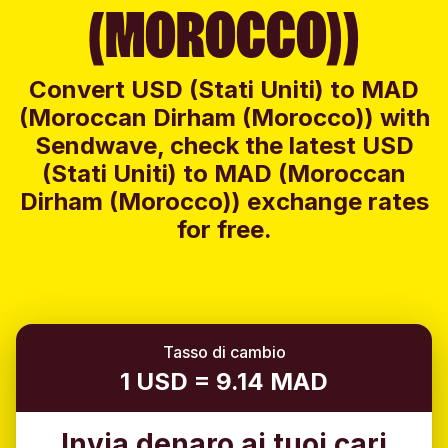
(MOROCCO))
Convert USD (Stati Uniti) to MAD
(Moroccan Dirham (Morocco)) with
Sendwave, check the latest USD
(Stati Uniti) to MAD (Moroccan
Dirham (Morocco)) exchange rates
for free.
Tasso di cambio
1 USD = 9.14 MAD
Invia denaro ai tuoi cari