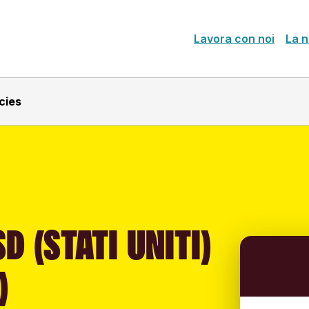
Lavora con noi
La n
cies
D (STATI UNITI)
)