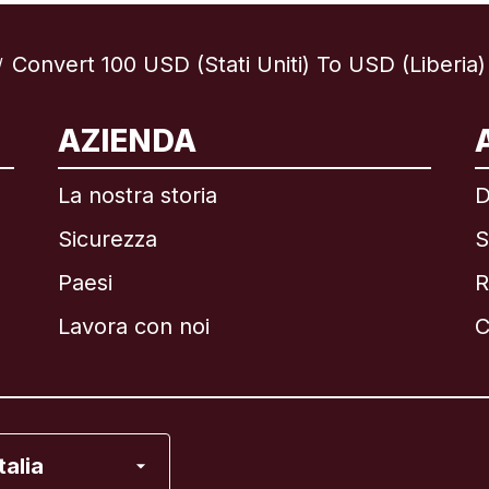
Convert 100 USD (Stati Uniti) To USD (Liberia)
/
ternazionale
English
AZIENDA
La nostra storia
D
Sicurezza
S
asile
Paesi
R
anada
English
Lavora con noi
C
anada
Français
ancia
Italia