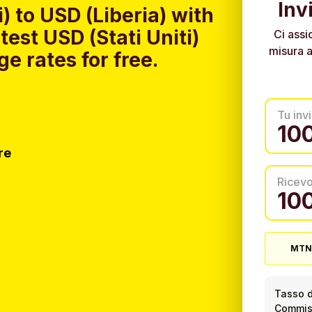
Inv
) to USD (Liberia) with
est USD (Stati Uniti)
Ci assi
misura a
e rates for free.
Tu invi
re
Ricev
MTN
Tasso d
Commiss