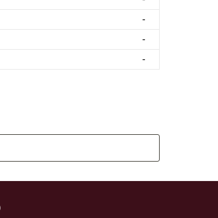
-
-
-
)