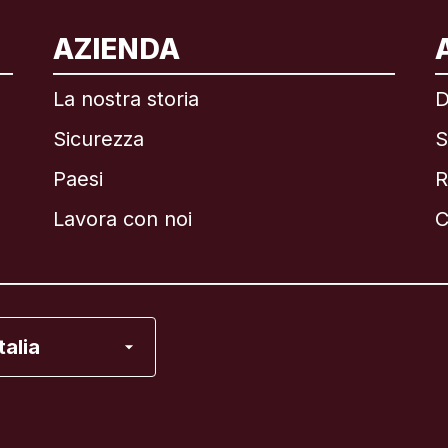
ternazionale
English
AZIENDA
La nostra storia
D
Sicurezza
S
asile
Paesi
R
anada
English
Lavora con noi
C
anada
Français
ancia
Italia
alia