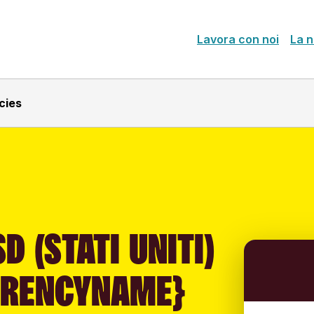
Lavora con noi
La n
cies
D (STATI UNITI)
RRENCYNAME}