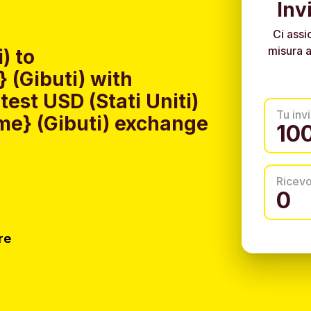
Inv
Ci assi
misura a
) to
(Gibuti) with
est USD (Stati Uniti)
Tu invi
me} (Gibuti) exchange
Ricev
re