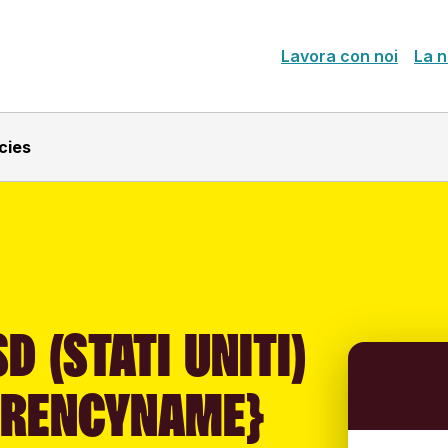
Lavora con noi
La n
cies
D (STATI UNITI)
RRENCYNAME}