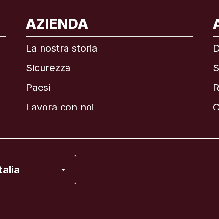
ternazionale
English
AZIENDA
La nostra storia
D
Sicurezza
S
asile
Paesi
R
anada
English
Lavora con noi
C
anada
Français
ancia
Italia
alia