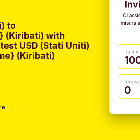
Inv
Ci assi
misura a
) to
(Kiribati) with
est USD (Stati Uniti)
Tu invi
e} (Kiribati)
.
Ricev
re