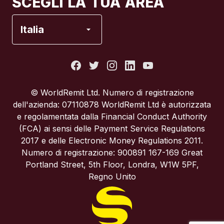
SCEGLI LA TUA AREA
Francia
Italia
Italia
Portogallo
© WorldRemit Ltd. Numero di registrazione
dell'azienda: 07110878 WorldRemit Ltd è autorizzata
Regno Unito
e regolamentata dalla Financial Conduct Authority
(FCA) ai sensi delle Payment Service Regulations
2017 e delle Electronic Money Regulations 2011.
Spagna
Numero di registrazione: 900891 167-169 Great
Portland Street, 5th Floor, Londra, W1W 5PF,
Stati Uniti
Regno Unito