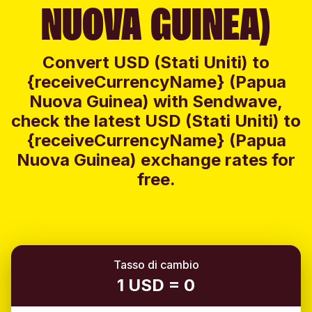
NUOVA GUINEA)
Convert USD (Stati Uniti) to
{receiveCurrencyName} (Papua
Nuova Guinea) with Sendwave,
check the latest USD (Stati Uniti) to
{receiveCurrencyName} (Papua
Nuova Guinea) exchange rates for
free.
Tasso di cambio
1 USD = 0