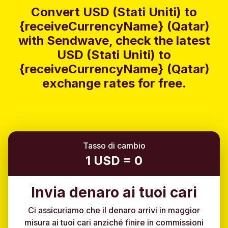
Convert USD (Stati Uniti) to
{receiveCurrencyName} (Qatar)
with Sendwave, check the latest
USD (Stati Uniti) to
{receiveCurrencyName} (Qatar)
exchange rates for free.
Tasso di cambio
1 USD = 0
Invia denaro ai tuoi cari
Ci assicuriamo che il denaro arrivi in maggior
misura ai tuoi cari anziché finire in commissioni