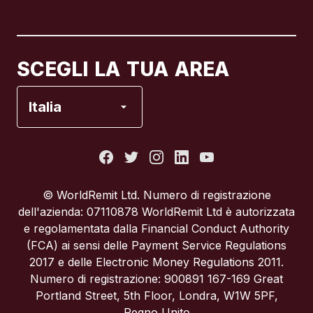
Canada
English
Canada
Français
SCEGLI LA TUA AREA
Francia
Italia
Italia
Portogallo
© WorldRemit Ltd. Numero di registrazione
dell'azienda: 07110878 WorldRemit Ltd è autorizzata
Regno Unito
e regolamentata dalla Financial Conduct Authority
(FCA) ai sensi delle Payment Service Regulations
2017 e delle Electronic Money Regulations 2011.
Spagna
Numero di registrazione: 900891 167-169 Great
Portland Street, 5th Floor, Londra, W1W 5PF,
Stati Uniti
Regno Unito