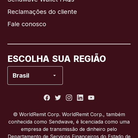
Reclamações do cliente
Brasil
Fale conosco
Canadá
English
Canadá
Français
ESCOLHA SUA REGIÃO
Espanha
Brasil
Estados Unidos
França
© WorldRemit Corp. WorldRemit Corp., também
conhecida como Sendwave, é licenciada como uma
Itália
empresa de transmissão de dinheiro pelo
Departamento de Serviços Financeiros do Estado de