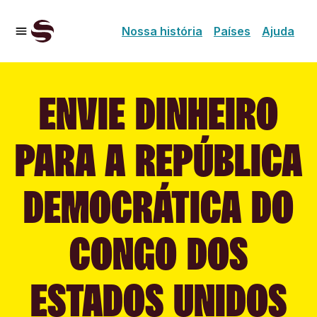
Nossa história
Países
Ajuda
ENVIE DINHEIRO
PARA A REPÚBLICA
DEMOCRÁTICA DO
CONGO DOS
ESTADOS UNIDOS