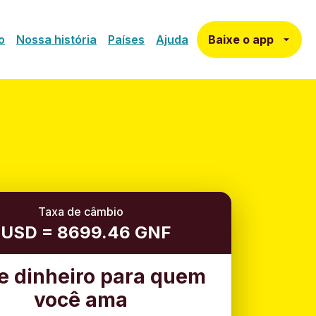
Baixe o app
o
Nossa história
Países
Ajuda
Taxa de câmbio
 USD = 8699.46 GNF
e dinheiro para quem
você ama