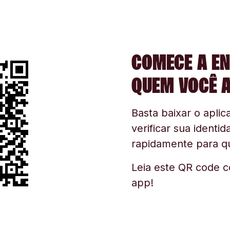
COMECE A EN
QUEM VOCÊ 
Basta baixar o aplica
verificar sua identid
rapidamente para q
Leia este QR code c
app!