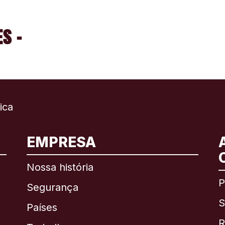
S -
ica
EMPRESA
Internacional
English
Nossa história
P
Segurança
S
Brasil
Países
R