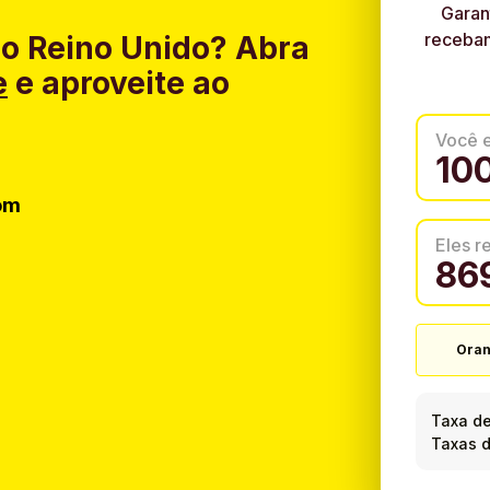
Garan
recebam
do Reino Unido?
Abra
e
e aproveite ao
Você 
om
Eles 
Ora
Taxa d
Taxas d