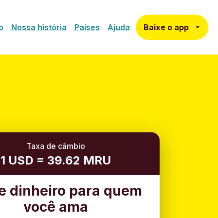
Baixe o app
o
Nossa história
Países
Ajuda
Taxa de câmbio
1 USD = 39.62 MRU
e dinheiro para quem
você ama