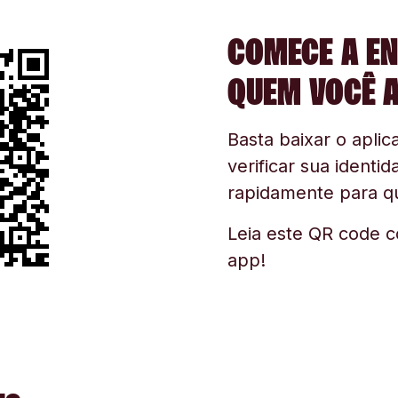
COMECE A EN
QUEM VOCÊ 
Basta baixar o aplica
verificar sua identid
rapidamente para q
Leia este QR code c
app!