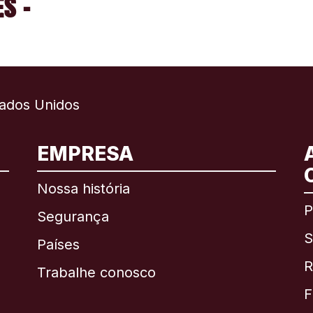
S -
ados Unidos
EMPRESA
Internacional
English
Nossa história
P
Segurança
S
Brasil
Países
R
Trabalhe conosco
Canadá
English
F