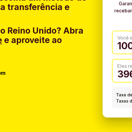
Garan
a transferência e
recebam
do Reino Unido?
Abra
Você 
e
e aproveite ao
Eles 
om
Taxa d
Taxas d