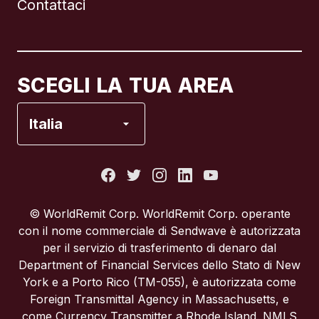
Contattaci
Canada
English
Canada
Français
SCEGLI LA TUA AREA
Francia
Italia
Italia
Portogallo
© WorldRemit Corp. WorldRemit Corp. operante
con il nome commerciale di Sendwave è autorizzata
Regno Unito
per il servizio di trasferimento di denaro dal
Department of Financial Services dello Stato di New
York e a Porto Rico (TM-055), è autorizzata come
Spagna
Foreign Transmittal Agency in Massachusetts, e
come Currency Transmitter a Rhode Island. NMLS