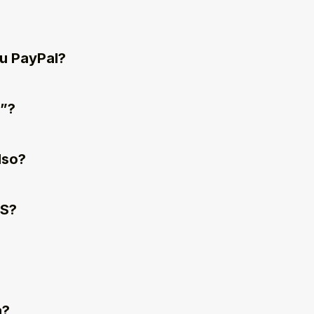
ou PayPal?
o”?
lso?
MS?
a?