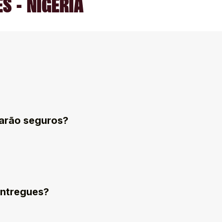
S - NIGÉRIA
arão seguros?
entregues?