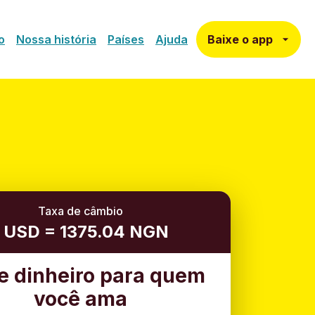
Baixe o app
o
Nossa história
Países
Ajuda
Taxa de câmbio
1 USD = 1375.04 NGN
e dinheiro para quem
você ama