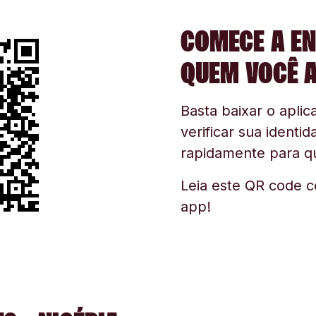
COMECE A EN
QUEM VOCÊ 
Basta baixar o aplica
verificar sua identid
rapidamente para q
Leia este QR code c
app!