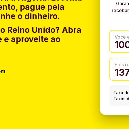
Garan
nto, pague pela
recebam
nhe o dinheiro.
do Reino Unido?
Abra
Você 
e
e aproveite ao
Eles 
om
Taxa d
Taxas d