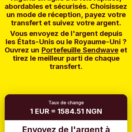
abordables et sécurisés. Choisissez
un mode de réception, payez votre
transfert et suivez votre argent.
Vous envoyez de l'argent depuis
les États-Unis ou le Royaume-Uni ?
Ouvrez un
Portefeuille Sendwave
et
tirez le meilleur parti de chaque
transfert.
Taux de change
1 EUR = 1584.51 NGN
Envoyez de l'argent à