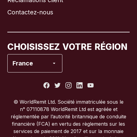
Réclamations client
Brésil
Contactez-nous
Canada
English
Canada
Français
CHOISISSEZ VOTRE RÉGION
Espagne
France
États-Unis
France
© WorldRemit Ltd. Société immatriculée sous le
n° 07110878 WorldRemit Ltd est agréée et
Italie
réglementée par l’autorité britannique de conduite
financière (FCA) en vertu des règlements sur les
services de paiement de 2017 et sur la monnaie
Portugal