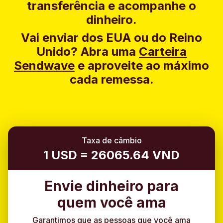
transferência e acompanhe o
dinheiro.
Vai enviar dos EUA ou do Reino
Unido?
Abra uma
Carteira
Sendwave
e aproveite ao máximo
cada remessa.
Taxa de câmbio
1 USD = 26065.64 VND
Envie dinheiro para
quem você ama
Garantimos que as pessoas que você ama