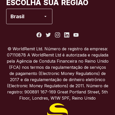
ESCOLHA SUA REGIÃO
Espanha
Brasil
Estados Unidos
França
© WorldRemit Ltd. Número de registro da empresa:
07110878 A WorldRemit Ltd é autorizada e regulada
Itália
pela Agência de Conduta Financeira no Reino Unido
(FCA) nos termos da regulamentação de serviços
de pagamento (Electronic Money Regulations) de
Portugal
2017 e da regulamentação de dinheiro eletrônico
(Electronic Money Regulations) de 2011. Número de
Reino Unido
registro: 900891 167-169 Great Portland Street, 5th
Floor, Londres, W1W 5PF, Reino Unido