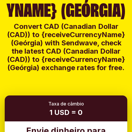
YNAME} (GEÓRGIA)
Convert CAD (Canadian Dollar
(CAD)) to {receiveCurrencyName}
(Geórgia) with Sendwave, check
the latest CAD (Canadian Dollar
(CAD)) to {receiveCurrencyName}
(Geórgia) exchange rates for free.
Taxa de câmbio
1 USD = 0
Envie dinheiro para