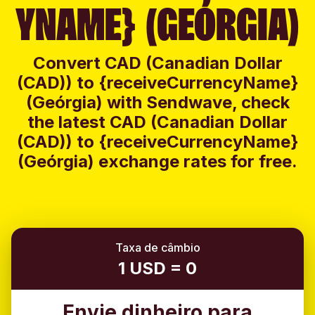
YNAME} (GEÓRGIA)
Convert CAD (Canadian Dollar
(CAD)) to {receiveCurrencyName}
(Geórgia) with Sendwave, check
the latest CAD (Canadian Dollar
(CAD)) to {receiveCurrencyName}
(Geórgia) exchange rates for free.
Taxa de câmbio
1 USD = 0
Envie dinheiro para