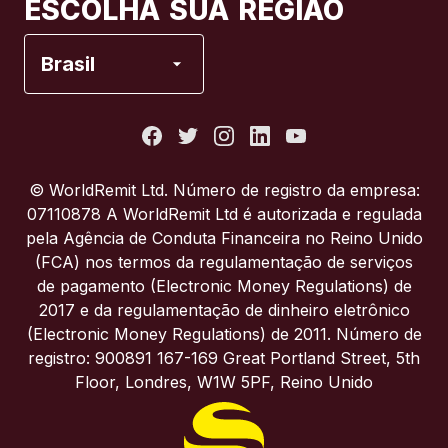
ESCOLHA SUA REGIÃO
Espanha
Brasil
Estados Unidos
França
© WorldRemit Ltd. Número de registro da empresa:
07110878 A WorldRemit Ltd é autorizada e regulada
Itália
pela Agência de Conduta Financeira no Reino Unido
(FCA) nos termos da regulamentação de serviços
de pagamento (Electronic Money Regulations) de
Portugal
2017 e da regulamentação de dinheiro eletrônico
(Electronic Money Regulations) de 2011. Número de
Reino Unido
registro: 900891 167-169 Great Portland Street, 5th
Floor, Londres, W1W 5PF, Reino Unido