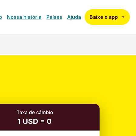
Baixe o app
o
Nossa história
Países
Ajuda
Taxa de câmbio
1 USD = 0