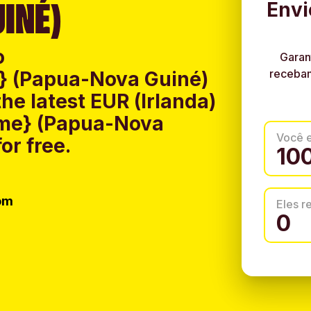
INÉ)
Envi
o
Garan
recebam
} (Papua-Nova Guiné)
e latest EUR (Irlanda)
ame} (Papua-Nova
Você 
or free.
om
Eles 