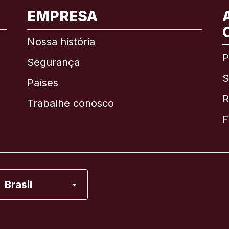
EMPRESA
Internacional
English
Nossa história
P
Segurança
S
Brasil
Países
R
Trabalhe conosco
Canadá
English
F
Canadá
Français
Espanha
Brasil
Estados Unidos