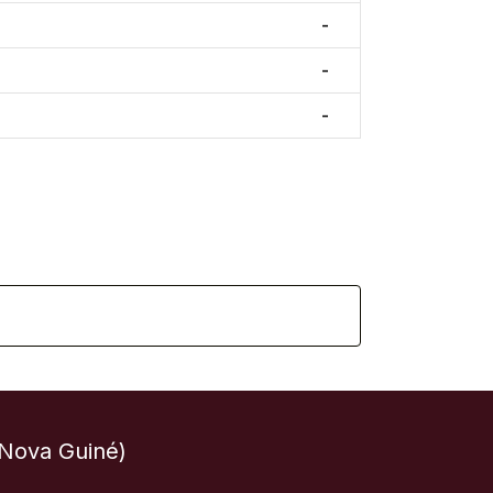
-
-
-
-Nova Guiné)