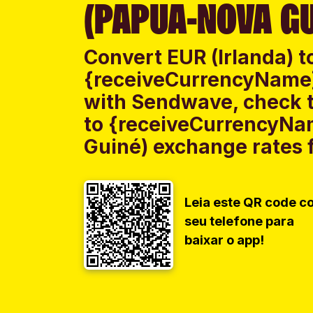
(PAPUA-NOVA GU
Convert EUR (Irlanda) t
{receiveCurrencyName
with Sendwave, check th
to {receiveCurrencyN
Guiné) exchange rates f
Leia este QR code c
seu telefone para
baixar o app!