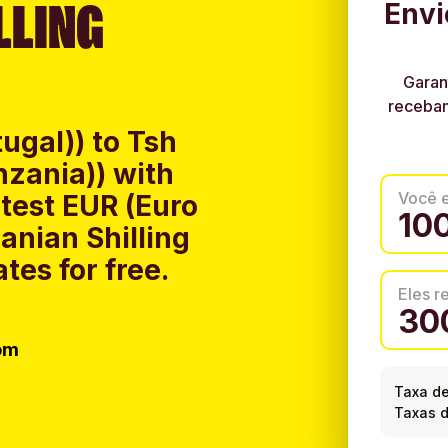
LLING
Envi
Garan
recebam
ugal)) to Tsh
nzania)) with
Você 
test EUR (Euro
anian Shilling
tes for free.
Eles 
om
Taxa d
Taxas d