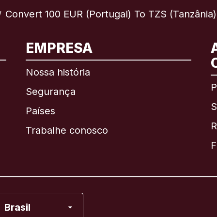
Convert 100 EUR (Portugal) To TZS (Tanzânia)
/
EMPRESA
Internacional
English
Nossa história
P
Segurança
S
Brasil
Países
R
Trabalhe conosco
Canadá
English
F
Canadá
Français
Espanha
Brasil