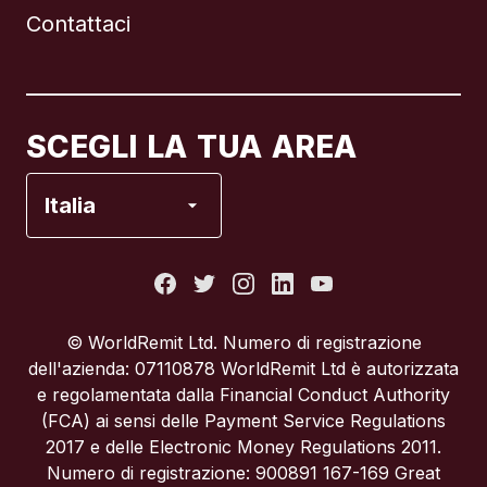
Contattaci
Canada
English
Canada
Français
SCEGLI LA TUA AREA
Francia
Italia
Italia
Portogallo
© WorldRemit Ltd. Numero di registrazione
dell'azienda: 07110878 WorldRemit Ltd è autorizzata
Regno Unito
e regolamentata dalla Financial Conduct Authority
(FCA) ai sensi delle Payment Service Regulations
2017 e delle Electronic Money Regulations 2011.
Spagna
Numero di registrazione: 900891 167-169 Great