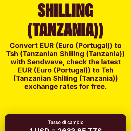
SHILLING
(TANZANIA))
Convert EUR (Euro (Portugal)) to
Tsh (Tanzanian Shilling (Tanzania))
with Sendwave, check the latest
EUR (Euro (Portugal)) to Tsh
(Tanzanian Shilling (Tanzania))
exchange rates for free.
Tasso di cambio
1 USD = 2633.85 TZS