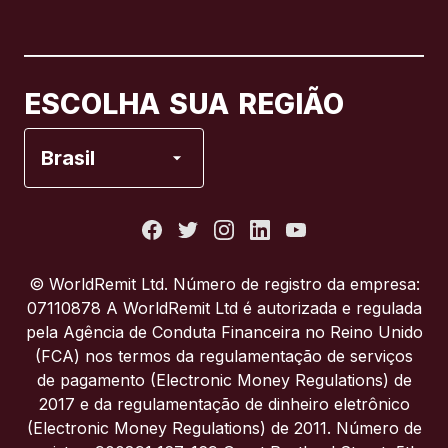
Canadá
English
Canadá
Français
ESCOLHA SUA REGIÃO
Espanha
Brasil
Estados Unidos
França
© WorldRemit Ltd. Número de registro da empresa:
07110878 A WorldRemit Ltd é autorizada e regulada
Itália
pela Agência de Conduta Financeira no Reino Unido
(FCA) nos termos da regulamentação de serviços
de pagamento (Electronic Money Regulations) de
Portugal
2017 e da regulamentação de dinheiro eletrônico
(Electronic Money Regulations) de 2011. Número de