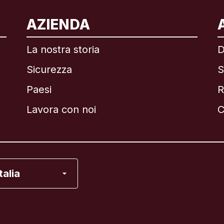
ternazionale
English
AZIENDA
La nostra storia
D
Sicurezza
S
asile
Paesi
R
anada
English
Lavora con noi
C
anada
Français
ancia
Italia
alia