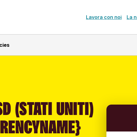
Lavora con noi
La n
cies
D (STATI UNITI)
RRENCYNAME}