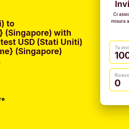
Inv
Ci assi
misura a
) to
 (Singapore) with
est USD (Stati Uniti)
Tu invi
me} (Singapore)
.
Ricev
re