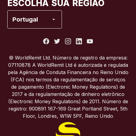
ESCOLHA SUA REGIÃO
Espanha
Portugal
Estados Unidos
França
© WorldRemit Ltd. Número de registro da empresa:
07110878 A WorldRemit Ltd é autorizada e regulada
Itália
pela Agência de Conduta Financeira no Reino Unido
(FCA) nos termos da regulamentação de serviços
de pagamento (Electronic Money Regulations) de
Portugal
2017 e da regulamentação de dinheiro eletrônico
(Electronic Money Regulations) de 2011. Número de
Reino Unido
registro: 900891 167-169 Great Portland Street, 5th
Floor, Londres, W1W 5PF, Reino Unido