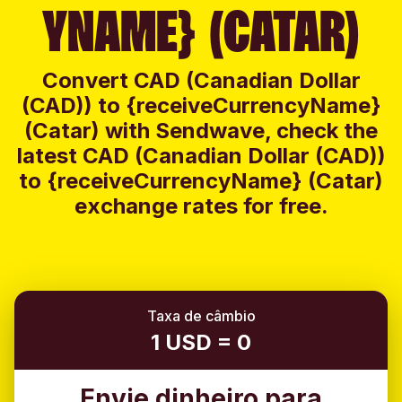
YNAME} (CATAR)
Convert CAD (Canadian Dollar
(CAD)) to {receiveCurrencyName}
(Catar) with Sendwave, check the
latest CAD (Canadian Dollar (CAD))
to {receiveCurrencyName} (Catar)
exchange rates for free.
Taxa de câmbio
1 USD = 0
Envie dinheiro para