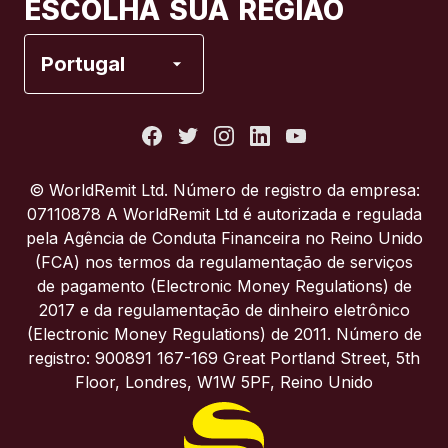
ESCOLHA SUA REGIÃO
Espanha
Portugal
Estados Unidos
França
© WorldRemit Ltd. Número de registro da empresa:
07110878 A WorldRemit Ltd é autorizada e regulada
Itália
pela Agência de Conduta Financeira no Reino Unido
(FCA) nos termos da regulamentação de serviços
de pagamento (Electronic Money Regulations) de
Portugal
2017 e da regulamentação de dinheiro eletrônico
(Electronic Money Regulations) de 2011. Número de
Reino Unido
registro: 900891 167-169 Great Portland Street, 5th
Floor, Londres, W1W 5PF, Reino Unido